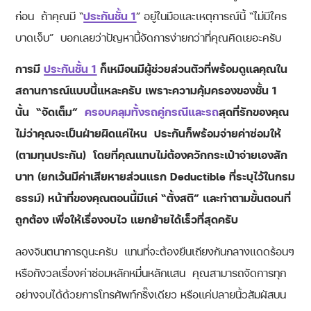
ก่อน ถ้าคุณมี “
ประกันชั้น 1
” อยู่ในมือและเหตุการณ์นี้ “ไม่มีใคร
บาดเจ็บ” บอกเลยว่าปัญหานี้จัดการง่ายกว่าที่คุณคิดเยอะครับ
การมี
ประกันชั้น 1
ก็เหมือนมีผู้ช่วยส่วนตัวที่พร้อมดูแลคุณใน
สถานการณ์แบบนี้แหละครับ เพราะความคุ้มครองของชั้น 1
นั้น “จัดเต็ม”
ครอบคลุมทั้งรถคู่กรณีและรถ
สุดที่รักของคุณ
ไม่ว่าคุณจะเป็นฝ่ายผิดแค่ไหน ประกันก็พร้อมจ่ายค่าซ่อมให้
(ตามทุนประกัน) โดยที่คุณแทบไม่ต้องควักกระเป๋าจ่ายเองสัก
บาท (ยกเว้นมีค่าเสียหายส่วนแรก Deductible ที่ระบุไว้ในกรม
ธรรม์) หน้าที่ของคุณตอนนี้มีแค่ “ตั้งสติ” และทำตามขั้นตอนที่
ถูกต้อง เพื่อให้เรื่องจบไว แยกย้ายได้เร็วที่สุดครับ
ลองจินตนาการดูนะครับ แทนที่จะต้องยืนเถียงกันกลางแดดร้อนๆ
หรือกังวลเรื่องค่าซ่อมหลักหมื่นหลักแสน คุณสามารถจัดการทุก
อย่างจบได้ด้วยการโทรศัพท์กริ๊งเดียว หรือแค่ปลายนิ้วสัมผัสบน