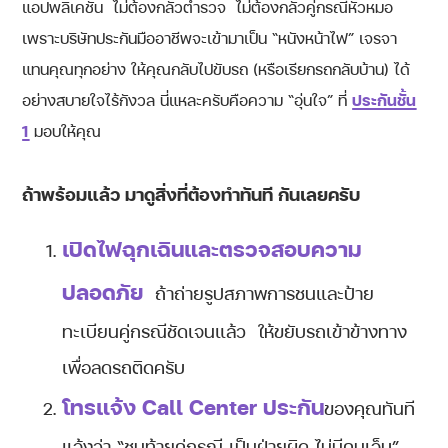
แอปพลิเคชัน ไม่ต้องกลัวตำรวจ ไม่ต้องกลัวคู่กรณีหัวหมอ
เพราะบริษัทประกันมืออาชีพจะเข้ามาเป็น “หนังหน้าไฟ” เจรจา
แทนคุณทุกอย่าง ให้คุณกลับไปขับรถ (หรือเรียกรถกลับบ้าน) ได้
อย่างสบายใจไร้กังวล นี่แหละครับคือความ “อุ่นใจ” ที่
ประกันชั้น
1
มอบให้คุณ
ถ้าพร้อมแล้ว มาดูสิ่งที่ต้องทำทันที
กันเลยครับ
เปิดไฟฉุกเฉินและตรวจสอบความ
ปลอดภัย
ถ้าถ่ายรูปสภาพการชนและป้าย
ทะเบียนคู่กรณีชัดเจนแล้ว ให้ขยับรถเข้าข้างทาง
เพื่อลดรถติดครับ
โทรแจ้ง Call Center ประกัน
ของคุณทันที
แจ้งว่า “ชนท้ายคู่กรณี เป็นฝ่ายผิด ไม่มีคนเจ็บ”