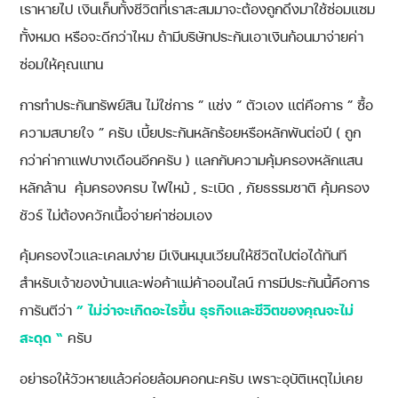
เราหายไป เงินเก็บทั้งชีวิตที่เราสะสมมาจะต้องถูกดึงมาใช้ซ่อมแซม
ทั้งหมด หรือจะดีกว่าไหม ถ้ามีบริษัทประกันเอาเงินก้อนมาจ่ายค่า
ซ่อมให้คุณแทน
การทำประกันทรัพย์สิน ไม่ใช่การ ” แช่ง ” ตัวเอง แต่คือการ ” ซื้อ
ความสบายใจ ” ครับ เบี้ยประกันหลักร้อยหรือหลักพันต่อปี ( ถูก
กว่าค่ากาแฟบางเดือนอีกครับ ) แลกกับความคุ้มครองหลักแสน
หลักล้าน คุ้มครองครบ ไฟไหม้ , ระเบิด , ภัยธรรมชาติ คุ้มครอง
ชัวร์ ไม่ต้องควักเนื้อจ่ายค่าซ่อมเอง
คุ้มครองไวและเคลมง่าย มีเงินหมุนเวียนให้ชีวิตไปต่อได้ทันที
สำหรับเจ้าของบ้านและพ่อค้าแม่ค้าออนไลน์ การมีประกันนี้คือการ
การันตีว่า
” ไม่ว่าจะเกิดอะไรขึ้น ธุรกิจและชีวิตของคุณจะไม่
สะดุด “
ครับ
อย่ารอให้วัวหายแล้วค่อยล้อมคอกนะครับ เพราะอุบัติเหตุไม่เคย