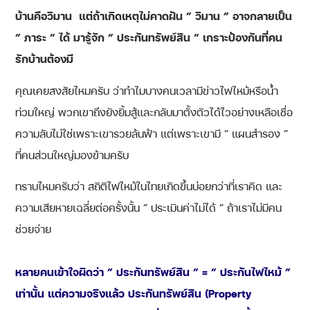
บ้านคือวิมาน
แต่ถ้าเกิดเหตุไม่คาดฝัน ” วิมาน ” อาจกลายเป็น
” ภาระ ” ได้ มารู้จัก ” ประกันทรัพย์สิน ” เกราะป้องกันที่คน
รักบ้านต้องมี
คุณเคยสงสัยไหมครับ ว่าทำไมบางคนเวลามีข่าวไฟไหม้หรือน้ำ
ท่วมใหญ่ พวกเขาถึงยังยิ้มสู้และกลับมาตั้งตัวได้ไวอย่างเหลือเชื่อ
ความลับไม่ใช่เพราะเขารวยล้นฟ้า แต่เพราะเขามี ” แผนสำรอง ”
ที่คนส่วนใหญ่มองข้ามครับ
ทราบไหมครับว่า สถิติไฟไหม้ในไทยเกิดขึ้นบ่อยกว่าที่เราคิด และ
ความเสียหายเฉลี่ยต่อครั้งนั้น ” ประเมินค่าไม่ได้ ” ถ้าเราไม่มีคน
ช่วยจ่าย
หลายคนเข้าใจผิดว่า ” ประกันทรัพย์สิน ” = ” ประกันไฟไหม้ ”
เท่านั้น แต่ความจริงแล้ว
ประกันทรัพย์สิน (Property