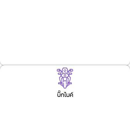
บิ๊กไบค์