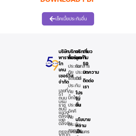
เช็คเบี้ยประกันอื่น
บริษัท
บริการ
บริการ
เกี่ยว
พาราไดซ์
ทั้งหมด
ลูกค้า
กับ
โท
59
ประกัน
เอกสาร
เคน
ภัย
ประกัน
บทความ
เซอร์วิส
รถยนต์
ภัย
ติดต่อ
จำกัด
ประกัน
เรา
เลขที่
ภัย
โปร
51
บิ๊กไบค์
ถนน
โม
บรม
ประกัน
ชั่น
ราช
ชนนี
อัคคี
แขวง
ตลิ่งชัน
ภัย
นโยบาย
เขต
ตลิ่งชัน
ประกัน
ความ
สุขภาพ
กรุงเทพมหานคร
เป็น
10170