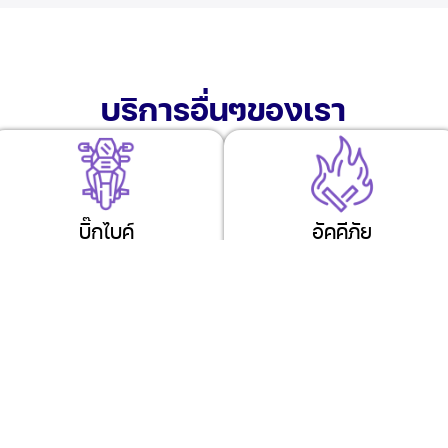
บริการอื่นๆของเรา
บิ๊กไบค์
อัคคีภัย