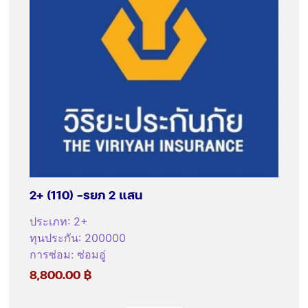
2+ (110) -รยภ 2 แสน
ประเภท
:
2+
ทุนประกัน
:
200000
การซ่อม
:
ซ่อมอู่
8,800.00
฿