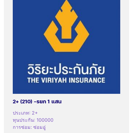
2+ (210) -รยภ 1 แสน
ประเภท
:
2+
ทุนประกัน
:
100000
การซ่อม
:
ซ่อมอู่