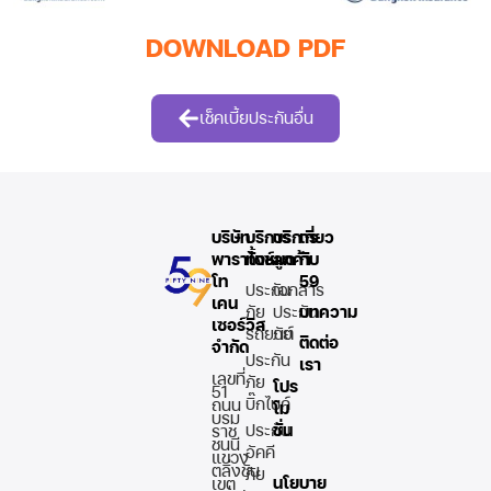
DOWNLOAD PDF
เช็คเบี้ยประกันอื่น
บริษัท
บริการ
บริการ
เกี่ยว
พาราไดซ์
ทั้งหมด
ลูกค้า
กับ
โท
59
ประกัน
เอกสาร
เคน
ภัย
ประกัน
บทความ
เซอร์วิส
รถยนต์
ภัย
ติดต่อ
จำกัด
ประกัน
เรา
เลขที่
ภัย
โปร
51
บิ๊กไบค์
ถนน
โม
บรม
ประกัน
ชั่น
ราช
ชนนี
อัคคี
แขวง
ตลิ่งชัน
ภัย
นโยบาย
เขต