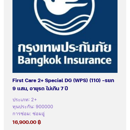
First Care 2+ Special DG (WPS) (110) -รยภ
9 แสน, อายุรถ ไม่เกิน 7 ปี
ประเภท
:
2+
ทุนประกัน
:
900000
การซ่อม
:
ซ่อมอู่
16,900.00
฿