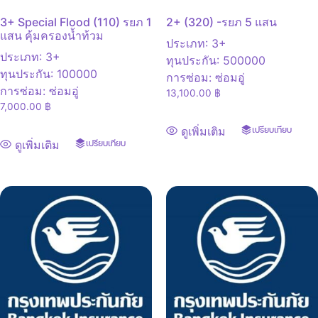
3+ Special Flood (110) รยภ 1
2+ (320) -รยภ 5 แสน
แสน คุ้มครองน้ำท้วม
ประเภท
:
3+
ประเภท
:
3+
ทุนประกัน
:
500000
ทุนประกัน
:
100000
การซ่อม
:
ซ่อมอู่
การซ่อม
:
ซ่อมอู่
13,100.00
฿
7,000.00
฿
ดูเพิ่มเติม
เปรียบเทียบ
ดูเพิ่มเติม
เปรียบเทียบ