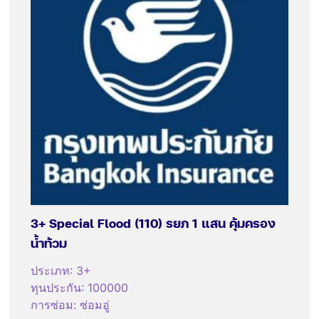
3+ Special Flood (110) รยภ 1 แสน คุ้มครอง
น้ำท้วม
ประเภท
:
3+
ทุนประกัน
:
100000
การซ่อม
:
ซ่อมอู่