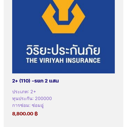
2+ (110) -รยภ 2 แสน
ประเภท
:
2+
ทุนประกัน
:
200000
การซ่อม
:
ซ่อมอู่
8,800.00
฿